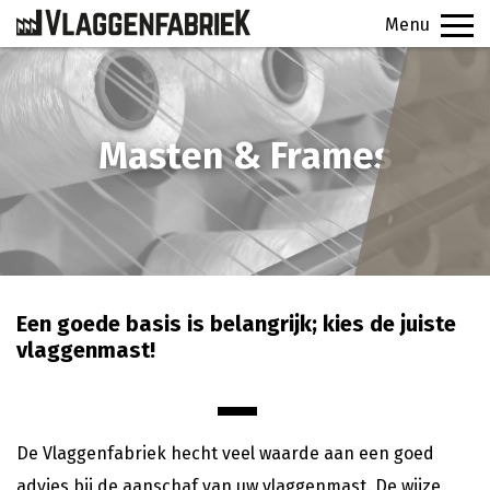
Menu
PRODUCTEN
Masten & Frames
VEELGESTELDE VRAGEN
CONTACT
SIGNINGFABRIEK
Een goede basis is belangrijk; kies de juiste
OFFERTE
vlaggenmast!
De Vlaggenfabriek hecht veel waarde aan een goed
advies bij de aanschaf van uw vlaggenmast. De wijze