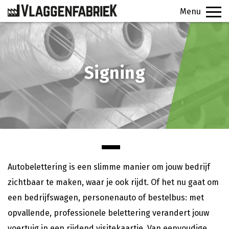
Menu
PRODUCTEN
Signing
VEELGESTELDE VRAGEN
CONTACT
SIGNINGFABRIEK
OFFERTE
Autobelettering is een slimme manier om jouw bedrijf
zichtbaar te maken, waar je ook rijdt. Of het nu gaat om
een bedrijfswagen, personenauto of bestelbus: met
opvallende, professionele belettering verandert jouw
voertuig in een rijdend visitekaartje. Van eenvoudige