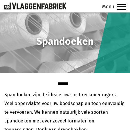
Menu
PRODUCTEN
Spandoeken
VEELGESTELDE VRAGEN
CONTACT
SIGNINGFABRIEK
OFFERTE
Spandoeken zijn de ideale low-cost reclamedragers.
Veel oppervlakte voor uw boodschap en toch eenvoudig
te vervoeren. We kennen natuurlijk vele soorten
spandoeken met evenzoveel formaten en
toepassingen. Denk aan dranghekken,