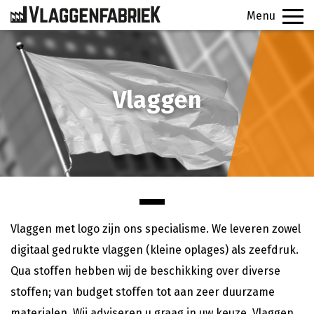
Menu
PRODUCTEN
Vlaggen
VEELGESTELDE VRAGEN
CONTACT
SIGNINGFABRIEK
OFFERTE
Vlaggen met logo zijn ons specialisme. We leveren zowel
digitaal gedrukte vlaggen (kleine oplages) als zeefdruk.
Qua stoffen hebben wij de beschikking over diverse
stoffen; van budget stoffen tot aan zeer duurzame
materialen. Wij adviseren u graag in uw keuze. Vlaggen