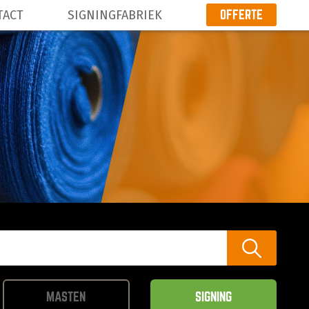
OFFERTE
TACT
SIGNINGFABRIEK
PRODUCTEN
VEELGESTELDE VRAGEN
CONTACT
SIGNINGFABRIEK
OFFERTE
MASTEN
SIGNING